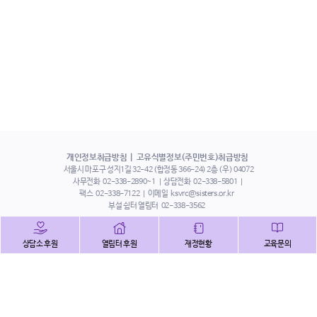
개인정보취급방침
고유식별정보(주민번호)취급방침
서울시 마포구 성지1길 32-42 (합정동 366-24) 2층 (우) 04072
사무전화
02-338-2890~1
상담전화
02-338-5801
팩스
02-338-7122
이메일
ksvrc@sisters.or.kr
부설 쉼터 열림터
02-338-3562
인스타그램
페이스북
트위터
상담소 후원
열림터 후원
재정현황
교육문의
유튜브
해피빈
본 홈페이지에 게시된 이메일 주소 자동 수집을 거부하며,
이를 위반 시 정보통신법에 의하여 처벌됨을 유념하시기 바랍니다.
Copyright©2022 사단법인 한국성폭력상담소 All Right Reserved.