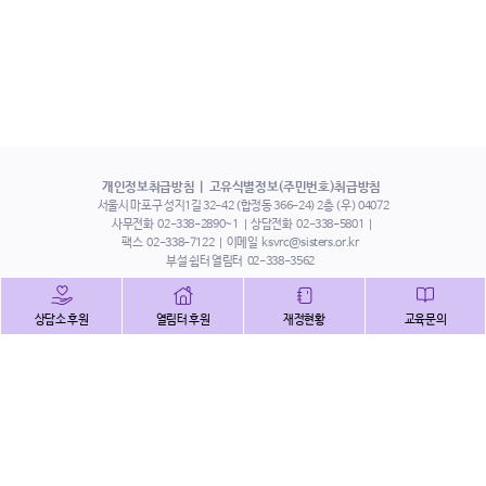
개인정보취급방침
고유식별정보(주민번호)취급방침
서울시 마포구 성지1길 32-42 (합정동 366-24) 2층 (우) 04072
사무전화
02-338-2890~1
상담전화
02-338-5801
팩스
02-338-7122
이메일
ksvrc@sisters.or.kr
부설 쉼터 열림터
02-338-3562
인스타그램
페이스북
트위터
상담소 후원
열림터 후원
재정현황
교육문의
유튜브
해피빈
본 홈페이지에 게시된 이메일 주소 자동 수집을 거부하며,
이를 위반 시 정보통신법에 의하여 처벌됨을 유념하시기 바랍니다.
Copyright©2022 사단법인 한국성폭력상담소 All Right Reserved.