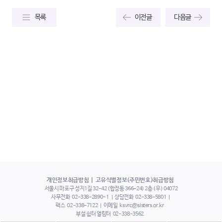
목록
이전글
다음글
개인정보취급방침
고유식별정보(주민번호)취급방침
서울시 마포구 성지1길 32-42 (합정동 366-24) 2층 (우) 04072
사무전화
02-338-2890~1
상담전화
02-338-5801
팩스
02-338-7122
이메일
ksvrc@sisters.or.kr
부설 쉼터 열림터
02-338-3562