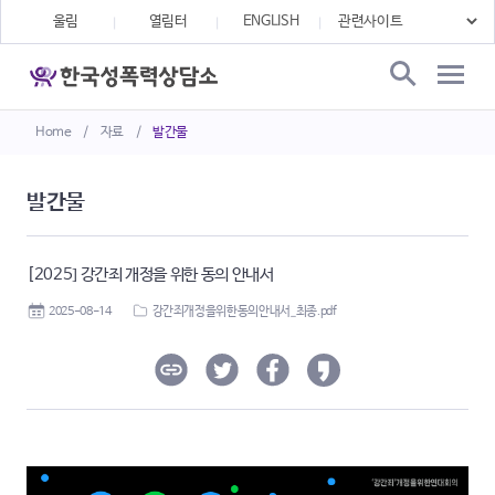
울림
열림터
ENGLISH
Home
/
자료
/
발간물
발간물
[2025] 강간죄 개정을 위한 동의 안내서
2025-08-14
강간죄개정을위한동의안내서_최종.pdf