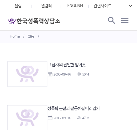
울림
열림터
ENGLISH
Home
/
활동
/
그 남자의 잔인한 말버릇
2005-09-16
5044
성폭력 근절과 갈등해결 따라잡기
2005-09-16
4793