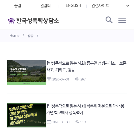
울림
열림터
ENGLISH
Home
/
활동
/
[반성폭력으로 읽는 사회] 동두천 성병관리소 - 보존
하고, 기리고, 행동 ...
2026-07-31
267
[반성폭력으로 읽는 사회] 학폭위 처분으로 대학 못
가면 학교에서 성폭력이 ...
2026-06-30
919