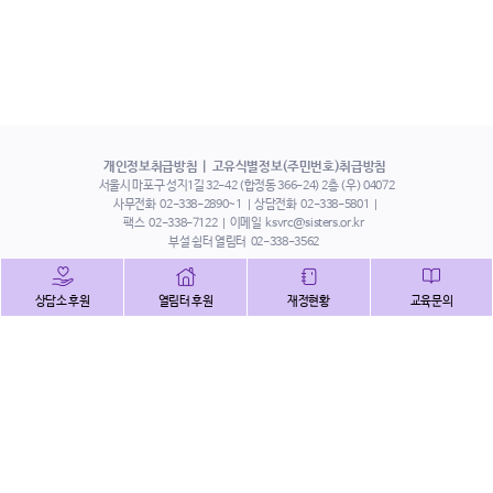
개인정보취급방침
고유식별정보(주민번호)취급방침
서울시 마포구 성지1길 32-42 (합정동 366-24) 2층 (우) 04072
사무전화
02-338-2890~1
상담전화
02-338-5801
팩스
02-338-7122
이메일
ksvrc@sisters.or.kr
부설 쉼터 열림터
02-338-3562
인스타그램
페이스북
트위터
상담소 후원
열림터 후원
재정현황
교육문의
유튜브
해피빈
본 홈페이지에 게시된 이메일 주소 자동 수집을 거부하며,
이를 위반 시 정보통신법에 의하여 처벌됨을 유념하시기 바랍니다.
Copyright©2022 사단법인 한국성폭력상담소 All Right Reserved.