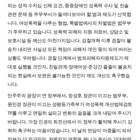
되는 성적 수치심 신체 요건, 중증장애인 성폭력 수사 및 진술 
관련 문제 등 주무부서가 들여다보아야 할 법과 제도가 산적합
니다. 
여성폭력을 다루는 형법, 특별법에서의 처벌법은 법무부
가 주무하고 있습니다. 성폭력 피해자 지원 의료비, 상담소 및 
보호시설 등 예산도 마찬가지입니다. 
검찰개혁 이후 경찰이 불
송치 내리면 사실상 모든 책임이 피해자 개인 몫이 되어 버리는 
상황도 우려됩니다. 경찰 단계에서 범죄피해자지원제도가 제
대로 실행될 것인지, 친밀관계-장애여성-준강간 줄줄이 불송치
되는 현실에서 보완은 불가능한 것인지 제도 개선도 촉구했습
니다.
민주주의 광장이 연 정부에서, 정성호 장관이 이끄는 법무부, 
원민경 장관이 이끄는 성평등가족부가 여성폭력 개선법제검토 
TF를 이루고 면밀히 살피고 변화의 걸음을 크게 내딛어 주시기 
바랍니다. 가장 인권의 최전선에서 이 정부가 활약해 주시기 강
력히 촉구하는 마음이었습니다. 이 날의 면담이 마중물이 되어 
정부가 더 적극적인, 전문적인 역할을 해나가 주리라 기대하였