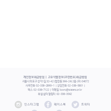
개인정보취급방침
고유식별정보(주민번호)취급방침
서울시 마포구 성지1길 32-42 (합정동 366-24) 2층 (우) 04072
사무전화
02-338-2890~1
상담전화
02-338-5801
팩스
02-338-7122
이메일
ksvrc@sisters.or.kr
부설 쉼터 열림터
02-338-3562
인스타그램
페이스북
트위터