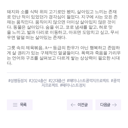
돼지와 소를 식탁 위의 고기로만 봤지, 살아있고 느끼는 존재
로 만난 적이 있었던가 경각심이 들었다. 지구에 사는 모든 존
재는 움직인다. 움직이지 않으면 더이상 살아있지 않은 것이
다. 동물은 살아있다. 숨을 쉬고, 코로 냄새를 맡고, 혀로 맛
을 느끼고, 발과 다리로 이동하고, 아프면 도망치고 싶고, 무서
우면 덜덜 떠는 살아있는 존재다.
그릇 속의 제육볶음, A++ 등급의 한우가 아닌 행복하고 존엄하
게 살 권리가 있는 구체적인 얼굴들이다. 폭력과 죽음을 가리우
는 언어와 구조를 살펴보고 다르게 쌓는 상상력이 필요한 시대
다.
#성평등정치
#2024총선
#22대총선
#페미니스트콩깍지프로젝트
#콩깍
지프로젝트
#페미니스트정치
목록
이전글
다음글