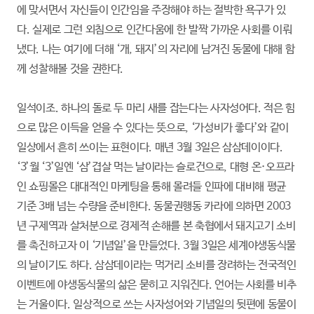
에 맞서면서 자신들이 인간임을 주장해야 하는 절박한 욕구가 있
다. 실제로 그런 외침으로 인간다움에 한 발짝 가까운 사회를 이뤄
냈다. 나는 여기에 더해 ‘개, 돼지’의 자리에 남겨진 동물에 대해 함
께 성찰해볼 것을 권한다.
일석이조. 하나의 돌로 두 마리 새를 잡는다는 사자성어다. 적은 힘
으로 많은 이득을 얻을 수 있다는 뜻으로, ‘가성비가 좋다’와 같이
일상에서 흔히 쓰이는 표현이다. 매년 3월 3일은 삼삼데이이다.
‘3’월 ‘3’일엔 ‘삼’겹살 먹는 날이라는 슬로건으로, 대형 온·오프라
인 쇼핑몰은 대대적인 마케팅을 통해 몰려들 인파에 대비해 평균
기준 3배 넘는 수량을 준비한다. 동물권행동 카라에 의하면 2003
년 구제역과 살처분으로 경제적 손해를 본 축협에서 돼지고기 소비
를 촉진하고자 이 ‘기념일’을 만들었다. 3월 3일은 세계야생동식물
의 날이기도 하다. 삼삼데이라는 먹거리 소비를 장려하는 전국적인
이벤트에 야생동식물의 삶은 묻히고 지워진다. 언어는 사회를 비추
는 거울이다. 일상적으로 쓰는 사자성어와 기념일의 뒷편에 동물이