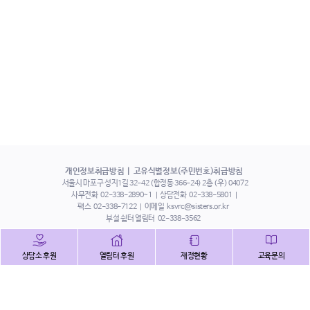
개인정보취급방침
고유식별정보(주민번호)취급방침
서울시 마포구 성지1길 32-42 (합정동 366-24) 2층 (우) 04072
사무전화
02-338-2890~1
상담전화
02-338-5801
팩스
02-338-7122
이메일
ksvrc@sisters.or.kr
부설 쉼터 열림터
02-338-3562
인스타그램
페이스북
트위터
상담소 후원
열림터 후원
재정현황
교육문의
유튜브
해피빈
본 홈페이지에 게시된 이메일 주소 자동 수집을 거부하며,