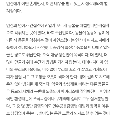
인간에게 어떤 존재인지, 어떤 대우를 받고 있는지 생각해봐야 할
지점이다.
인간의 언어가 간접적이고 알게 모르게 동물을 차별한다면 직접적
으로 착취하는 곳이 있다. 바로 축산업이다. 동물이 농장에 갇히게
되면서 동물을 착취하는 것이 자연스럽다는 인식이 퍼지고 지배와
폭력이 정당화되기 시작했다. 공장식 축산은 동물을 마트에 진열된
물건 정도로 취급한다. 오직 대량 생산만이 목적이다. 더 빨리, 더
많이 만들기 위해 수단과 방법을 가리지 않는다. 태어나자마자 엄
마와 분리되어 울어도, 마취없이 부리와 꼬리가 잘리고 거세되어
피가 철철 나도 그 고통을 오롯이 겪어야 한다. 병에 걸려도 치료해
주지 않아 방치된 채 죽는다. 약물과 항생제로 버티는 다른 동물들
은 동료의 사체와 분변에 노출되어 바이러스에 취약해진다. 비위생
적인 환경때문에 조류독감이나 구제역에 걸려도 모두 살처분당한
다. 그 중 몇 명만 감염되어도 인수공통감염병 예방과 방역을 이유
로 남김없이 죽는다. 살아있는 동안 그들의 의지로 할 수 있는 것이