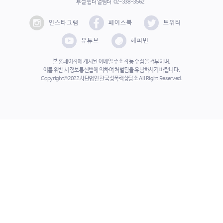
부설 쉼터 열림터
02-338-3562
인스타그램
페이스북
트위터
유튜브
해피빈
본 홈페이지에 게시된 이메일 주소 자동 수집을 거부하며,
이를 위반 시 정보통신법에 의하여 처벌됨을 유념하시기 바랍니다.
Copyright©2022 사단법인 한국성폭력상담소 All Right Reserved.