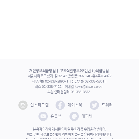
개인정보취급방침
고유식별정보(주민번호)취급방침
서울시 마포구 성지1길 32-42 (합정동 366-24) 2층 (우) 04072
사무전화
02-338-2890~1
상담전화
02-338-5801
팩스
02-338-7122
이메일
ksvrc@sisters.or.kr
부설 쉼터 열림터
02-338-3562
인스타그램
페이스북
트위터
유튜브
해피빈
본 홈페이지에 게시된 이메일 주소 자동 수집을 거부하며,
이를 위반 시 정보통신법에 의하여 처벌됨을 유념하시기 바랍니다.