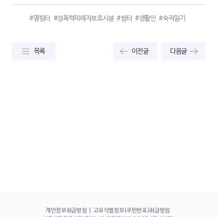
#열림터
#성폭력피해자보호시설
#쉼터
#생활인
#숙직일기
목록
이전글
다음글
개인정보취급방침
고유식별정보(주민번호)취급방침