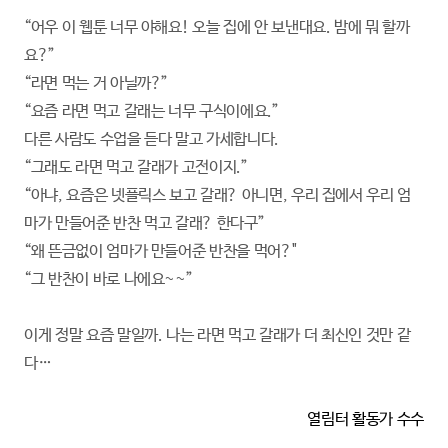
“어우 이 웹툰 너무 야해요! 오늘 집에 안 보낸대요. 밤에 뭐 할까
요?”
“라면 먹는 거 아닐까?”
“요즘 라면 먹고 갈래는 너무 구식이에요.”
다른 사람도 수업을 듣다 말고 가세합니다.
“그래도 라면 먹고 갈래가 고전이지.”
“아냐, 요즘은 넷플릭스 보고 갈래? 아니면, 우리 집에서 우리 엄
마가 만들어준 반찬 먹고 갈래? 한다구”
“왜 뜬금없이 엄마가 만들어준 반찬을 먹어?"
“그 반찬이 바로 나에요~~”
이게
정말
요즘
말일까
.
나는
라면
먹고
갈래가
더
최신인
것만
같
다
…
열림터 활동가
수수