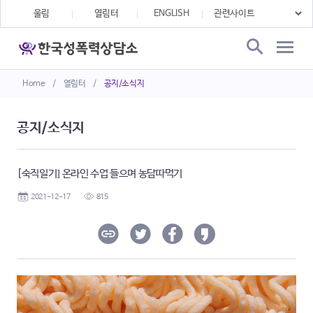
울림
열림터
ENGLISH
Home
/
열림터
/
공지/소식지
공지/소식지
[숙직일기] 온라인 수업 들으며 농담따먹기
2021-12-17
815