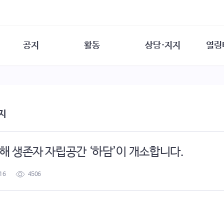
공지
활동
상담·지지
열림
담소
사무 공지
성문화운동
성폭력이란
열림터
행사 참여 안내
법·제도 변화
열림터
성폭력의 개념
자원활동 안내
성폭력 사안대응
성폭력의 대응
공
지
교육 문의
연구·교육
성문화와 성폭력
일
회원·상담소 소식
통념 점검하기
자
속
생존자 역량강화
함께 고민하기
연
 생존자 자립공간 ‘하담’이 개소합니다.
여성·인권·국제연대
상담 통계
상담지원 안내
16
4506