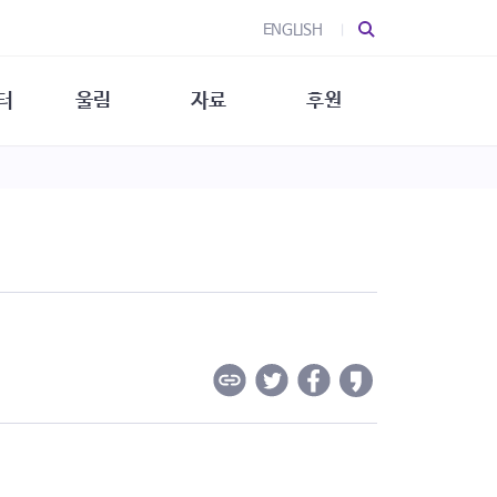
ENGLISH
터
울림
자료
후원
 소개
울림 소개
발간물
후원 안내
 소식
울림 소식
소식지
특별한 후원
뉴스레터
지/소식지
소식지 (new)
상회복
립지원
대/연구