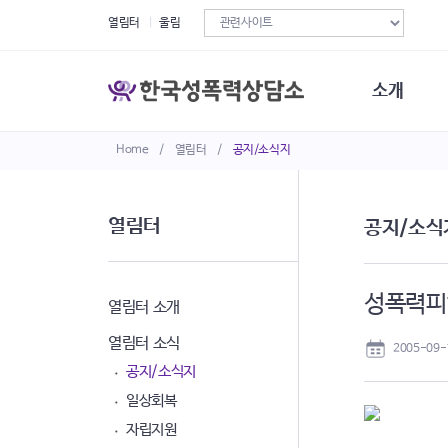
열림터
울림
소개
Home
/
열림터
/
공지/소식지
한국성폭력상
연혁
조직구성
열림터
공지/소식
오시는길
재정현황
정관·규정·약
성폭력피해
비전선언문
열림터 소개
열림터 소식
2005-09-
공지/소식지
일상회복
자립지원