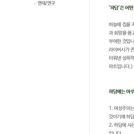
연대/연구
‘하담’은 어떤
하늘에 집을 
과 희망을 품
부여한 것입니
라이버시가 존
이뤄낸 성폭력
파트입니다.)
하담에는 아주
1. 여성주의
것이기에 하담
2. 하담에 
입니다.