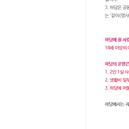
3. 하담은 
는 ‘같이(명사
하담에 올 사
18세 이상의
하담의 운영
1. 2인 1실
2. 생활비 
3. 하담에 머
하담에서는 자