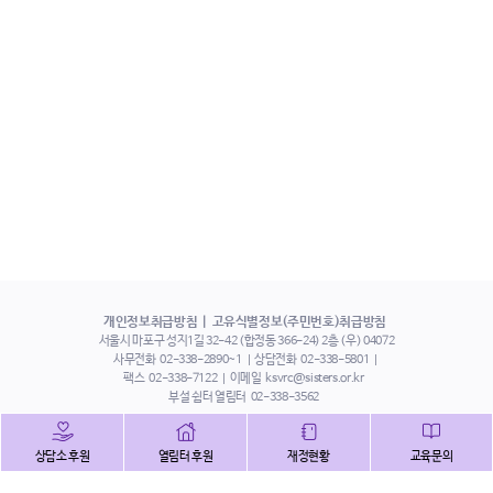
개인정보취급방침
고유식별정보(주민번호)취급방침
서울시 마포구 성지1길 32-42 (합정동 366-24) 2층 (우) 04072
사무전화
02-338-2890~1
상담전화
02-338-5801
팩스
02-338-7122
이메일
ksvrc@sisters.or.kr
부설 쉼터 열림터
02-338-3562
인스타그램
페이스북
트위터
상담소 후원
열림터 후원
재정현황
교육문의
유튜브
해피빈