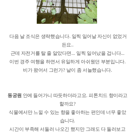
다음 날 조식은 생략했습니다
.
일찍 일어날 자신이 없었거
든요..
근데 자전거를 탈 줄 알았다면
...
일찍 일어났을 겁니다
...
이번 경주 여행을 하면서 유일하게 아쉬웠던 부분입니다
.
비가 왔어서 그런가
?
날이 좀 서늘했습니다
.
동궁원
안에 들어가니 따듯하더라고요
.
피톤치드 향이라고
할까요
?
식물에서만 느낄 수 있는 향을 좋아하는 편인데 너무 좋았
습니다
.
시간이 부족해 서둘러 나오긴 했지만 그래도 다 둘러보고