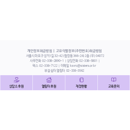
개인정보취급방침
고유식별정보(주민번호)취급방침
서울시 마포구 성지1길 32-42 (합정동 366-24) 2층 (우) 04072
사무전화
02-338-2890~1
상담전화
02-338-5801
팩스
02-338-7122
이메일
ksvrc@sisters.or.kr
부설 쉼터 열림터
02-338-3562
인스타그램
페이스북
트위터
상담소 후원
열림터 후원
재정현황
교육문의
유튜브
해피빈
본 홈페이지에 게시된 이메일 주소 자동 수집을 거부하며,
이를 위반 시 정보통신법에 의하여 처벌됨을 유념하시기 바랍니다.
Copyright©2022 사단법인 한국성폭력상담소 All Right Reserved.