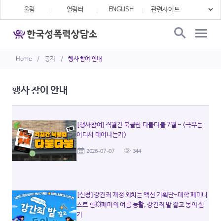
울림
열림터
ENGLISH
Home
/
공지
/
행사 참여 안내
행사 참여 안내
[행사참여] 격월간 북클럽 다불다불 7월 - <극우는
어디서 태어나는가>
2026-07-07
344
[신청] 강간죄 개정 외치는 액션 기획단-대학 페미니
스트 편💥페미의 여름 농활, 강간죄 밭 갈고 동의 심
기