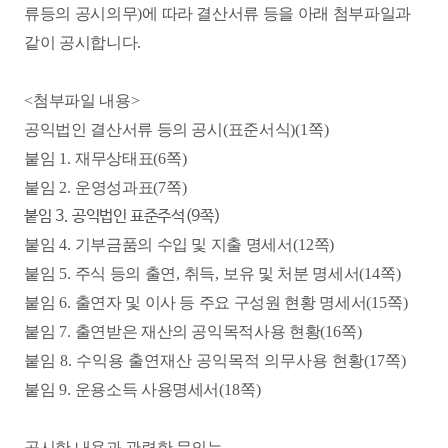
류등의 공시의무
)
에 따라 결산서류 등을 아래 첨부파일과
같이 공시합니다
.
<
첨부파일 내용
>
공익법인 결산서류 등의 공시
(
표준서식
)(1
쪽
)
붙임
1.
재무상태표
(6
쪽
)
붙임
2.
운영성과표
(7
쪽
)
붙임 3. 공익법인 표준주석(9쪽)
붙임 4
.
기부금품의 수입 및 지출 명세서
(12
쪽
)
붙임 5
.
주식 등의 출연
,
취득
,
보유 및 처분 명세서
(14
쪽
)
붙임 6
.
출연자 및 이사 등 주요 구성원 현황 명세서
(15
쪽
)
붙임 7
.
출연받은 재산의 공익목적사용 현황
(16
쪽
)
붙임 8. 수익용 출연재산 공익목적 의무사용 현황(17쪽)
붙임 9
.
운용소득 사용명세서
(18
쪽
)
공시한 내용과 관련한 문의는