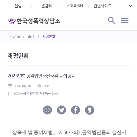
울림
열림터
ENGLISH
Home
/
소개
/
재정현황
재정현황
2023년도 공익법인 결산서류 등의 공시
2024-04-30
2058
2023년공익법인결산서류공시.pdf
「
상속세 및 증여세법
」
제
50
조의
3(
공익법인등의 결산서