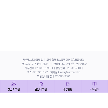
개인정보취급방침
고유식별정보(주민번호)취급방침
서울시 마포구 성지1길 32-42 (합정동 366-24) 2층 (우) 04072
사무전화
02-338-2890~1
상담전화
02-338-5801
팩스
02-338-7122
이메일
ksvrc@sisters.or.kr
부설 쉼터 열림터
02-338-3562
인스타그램
페이스북
트위터
상담소 후원
열림터 후원
재정현황
교육문의
유튜브
해피빈
본 홈페이지에 게시된 이메일 주소 자동 수집을 거부하며,