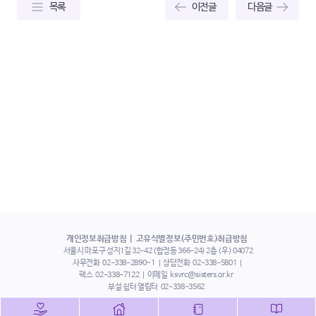
목록
이전글
다음글
개인정보취급방침
고유식별정보(주민번호)취급방침
서울시 마포구 성지1길 32-42 (합정동 366-24) 2층 (우) 04072
사무전화
02-338-2890~1
상담전화
02-338-5801
팩스
02-338-7122
이메일
ksvrc@sisters.or.kr
부설 쉼터 열림터
02-338-3562