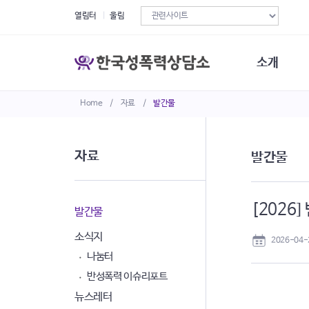
열림터
울림
소개
Home
/
자료
/
발간물
한국성폭력상
연혁
조직구성
자료
발간물
오시는길
재정현황
정관·규정·약
[2026
비전선언문
발간물
소식지
2026-04-
나눔터
반성폭력 이슈리포트
뉴스레터