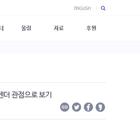
ENGLISH
터
울림
자료
후원
 소개
울림 소개
발간물
후원 안내
 소식
울림 소식
소식지
특별한 후원
뉴스레터
지/소식지
소식지 (new)
상회복
립지원
대/연구
 젠더 관점으로 보기