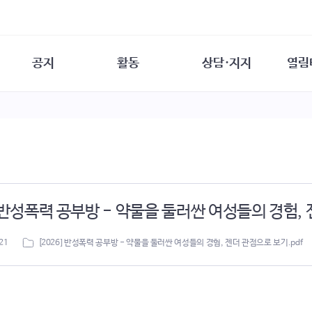
공지
활동
상담·지지
열림
담소
사무 공지
성문화운동
성폭력이란
열림터
행사 참여 안내
법·제도 변화
열림터
성폭력의 개념
자원활동 안내
성폭력 사안대응
성폭력의 대응
공
교육 문의
연구·교육
성문화와 성폭력
일
회원·상담소 소식
통념 점검하기
자
속
생존자 역량강화
함께 고민하기
연
] 반성폭력 공부방 - 약물을 둘러싼 여성들의 경험,
여성·인권·국제연대
상담 통계
상담지원 안내
21
[2026] 반성폭력 공부방 - 약물을 둘러싼 여성들의 경험, 젠더 관점으로 보기.pdf