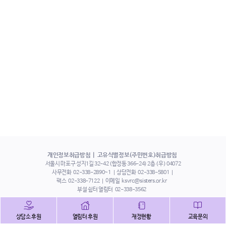
개인정보취급방침
고유식별정보(주민번호)취급방침
서울시 마포구 성지1길 32-42 (합정동 366-24) 2층 (우) 04072
사무전화
02-338-2890~1
상담전화
02-338-5801
팩스
02-338-7122
이메일
ksvrc@sisters.or.kr
부설 쉼터 열림터
02-338-3562
인스타그램
페이스북
트위터
상담소 후원
열림터 후원
재정현황
교육문의