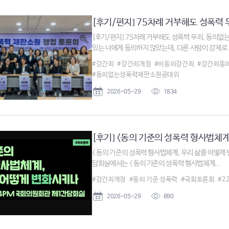
[후기/편지] 75차례 거부해도 성폭력 무
[후기/편지] 75차례 거부해도 성폭력 무죄, 동의없
있는 너에게 동의하지 않았는데, 다른 사람이 강제로 
#강간죄
#강간죄개정
#비동의강간죄
#강간죄동
#동의없는성폭력재판소원공대위
2026-05-29
1834
[후기] <동의 기준의 성폭력 형사법체계,
< 동의 기준의 성폭력 형사법체계, 우리 삶을 어떻게 
담회실에서는 < 동의 기준의 성폭력 형사법체계...
#강간죄개정
#동의 기준 성폭력
#국회토론회
#2
2026-05-29
890