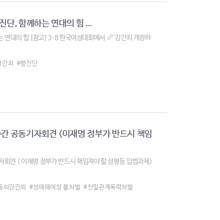
단, 함께하는 연대의 힘 ...
 연대의 힘 [참고] 3·8 한국여성대회에서 🥖'강간죄 개정하
강간죄
#행진단
주간 공동기자회견 <이재명 정부가 반드시 책임
자회견 < 이재명 정부가 반드시 책임져야 할 성평등 입법과제>
동의강간죄
#성매매여성 불처벌
#친밀관계폭력처벌