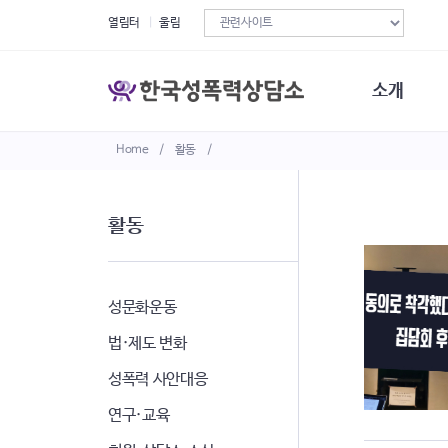
열림터
울림
소개
Home
/
활동
/
한국성폭력상
연혁
조직구성
활동
오시는길
재정현황
정관·규정·약
비전선언문
성문화운동
법·제도 변화
성폭력 사안대응
연구·교육