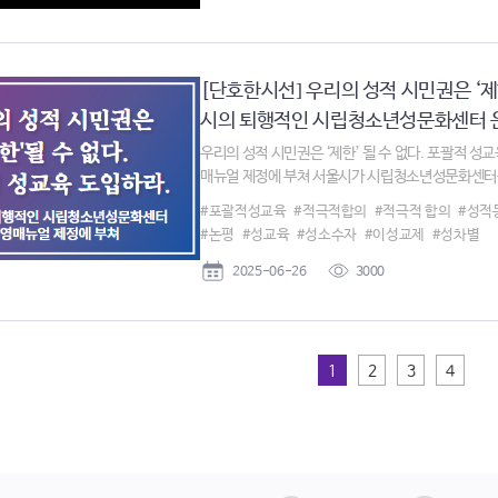
[단호한시선] 우리의 성적 시민권은 ‘제
시의 퇴행적인 시립청소년성문화센터 운영
우리의 성적 시민권은 ‘제한’ 될 수 없다. 포괄적 
매뉴얼 제정에 부쳐 서울시가 시립청소년성문화센터를
#포괄적성교육
#적극적합의
#적극적 합의
#성적
#논평
#성교육
#성소수자
#이성교제
#성차별
2025-06-26
3000
1
2
3
4