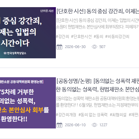
[단호한 시선] 동의 중심 강간죄, 이제는
[단호한 시선] 동의 중심 강간죄, 이제는 입법의 시간
소원이 헌법재판소 본안심사에 회부되었다. 피해자가 7
#강간죄
#단호한시선
#동의
#비동의강간죄
2026-06-30
507
[공동성명/논평] [동의없는 성폭력 재
한 동의없는 성폭력, 헌법재판소 본안심사
[동의없는 성폭력 재판소원 공동대책위원회 환영논평]
를 환영한다!! 6월 9일, 헌법재판소는 지정재판부의 평
#강간죄개정
#동의 없는 성폭력
#최협의설
#재판
2026-06-10
1227