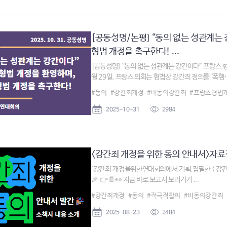
[공동성명/논평] “동의 없는 성관계는
형법 개정을 촉구한다! ...
[공동성명] “동의 없는 성관계는 강간이다” 프랑스 형
월 29일, 프랑스 의회는 형법상 강간죄 정의를 ‘폭행·협
#동의
#강간죄개정
#비동의강간죄
#프랑스형법
2025-10-31
2984
<강간죄 개정을 위한 동의 안내서>자료집 
'강간죄'개정을위한연대회의에서 기획,집필한 < 강간
🎉 👉📄👀 지금 바로 보고서 보러가기 ...
#강간죄개정
#동의
#적극적합의
#비동의강간죄
2025-08-23
2484