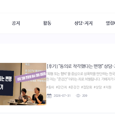
공지
활동
상담·지지
열림
담소
사무 공지
성문화운동
성폭력이란
열림터
행사 참여 안내
법·제도 변화
열림터
성폭력의 개념
자원활동 안내
성폭력 사안대응
성폭력의 대응
공
교육 문의
연구·교육
성문화와 성폭력
일
회원·상담소 소식
통념 점검하기
자
[후기] "동의로 착각했다는 변명" 상담·
속
생존자 역량강화
함께 고민하기
연
‘폭행 또는 협박’을 중심으로 성폭력을 판단하는 한
여성·인권·국제연대
상담 통계
한 자는 “준강간”이라는 죄로 처벌됩니다. 가해자가 
상담지원 안내
#동의
#강간죄
#준강간
#집담회
#상담
#지원
2026-07-31
209