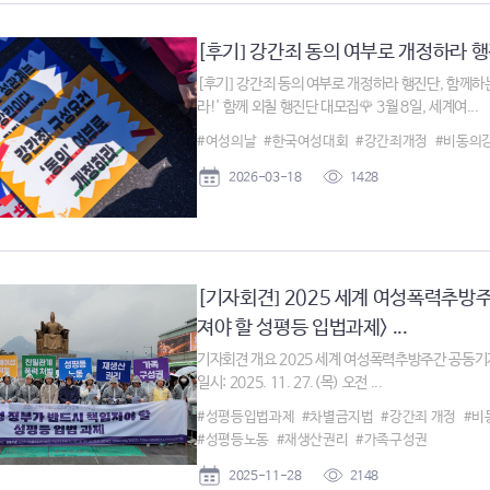
[후기] 강간죄 동의 여부로 개정하라 행진
[후기] 강간죄 동의 여부로 개정하라 행진단, 함께하는
라!' 함께 외칠 행진단 대모집🌹 3월 8일, 세계여...
#여성의날
#한국여성대회
#강간죄개정
#비동의
2026-03-18
1428
[기자회견] 2025 세계 여성폭력추방
져야 할 성평등 입법과제> ...
기자회견 개요 2025 세계 여성폭력추방주간 공동기
일시: 2025. 11. 27.(목) 오전 ...
#성평등입법과제
#차별금지법
#강간죄 개정
#비
#성평등노동
#재생산권리
#가족구성권
2025-11-28
2148