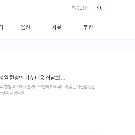
ENGLISH
터
울림
자료
후원
 소개
울림 소개
발간물
후원 안내
 소식
울림 소식
소식지
특별한 후원
뉴스레터
지/소식지
소식지 (new)
상회복
립지원
지원 현장의 이슈 대응 집담회 ...
대/연구
국의 형법 체계에서 술이나 약물에 취해 의식이 없는 사람을 강간
폭행이나 협박을...