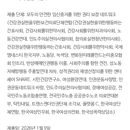
제출 단체: 모두의 안전한 임신중지를 위한 권리 보장 네트워크
(건강권실현을위한보건의료단체연합(건강권실현을위한행동하는
간호사회, 건강사회를위한약사회, 건강사회를위한치과의사회, 노
동건강연대, 인도주의실천의사협의회, 참의료실현청년한의사회),
건강권실현을위한행동하는간호사회, 건강사회를위한약사회, 국제
앰네스티 한국지부, 노동당, 녹색당, 변화된미래를만드는미혼모협
회 인트리, 반성매매인권행동 이룸, 사회주의를 향한 전진, 성노동
자해방행동 주홍빛연대 차차, 성적권리와 재생산정의를 위한 센터
셰어 SHARE, 시민건강연구소, 여성환경연대, 인권운동사랑방, 인
권운동네트워크 바람, 인도주의실천의사협의회, 장애여성공감, 전
국민주노동조합총연맹, 전국민주노총 공공운수노조 의료연대본
부, 탁틴내일, 트랜스젠더인권단체 조각보, 플랫폼 C, 한국여성단
체연합, 한국여성민우회, 한국여성의전화, 한국성폭력상담소)
제출일: 2026년 1월 9일