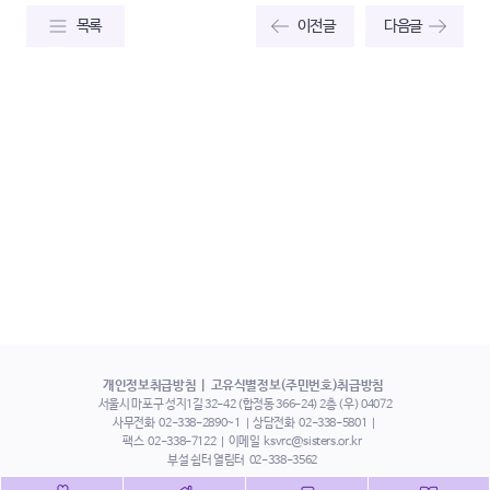
목록
이전글
다음글
개인정보취급방침
고유식별정보(주민번호)취급방침
서울시 마포구 성지1길 32-42 (합정동 366-24) 2층 (우) 04072
사무전화
02-338-2890~1
상담전화
02-338-5801
팩스
02-338-7122
이메일
ksvrc@sisters.or.kr
부설 쉼터 열림터
02-338-3562