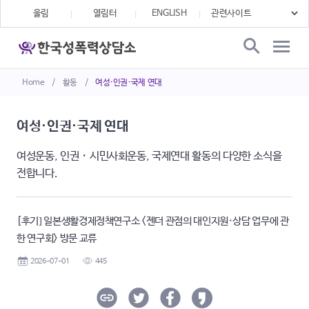
울림
열림터
ENGLISH
Home
/
활동
/
여성·인권·국제 연대
여성·인권·국제 연대
여성운동, 인권・시민사회운동, 국제연대 활동의 다양한 소식을
전합니다.
[후기] 일본생활경제정책연구소 <젠더 관점의 대인지원·상담 업무에 관
한 연구회> 방문 교류
2026-07-01
445