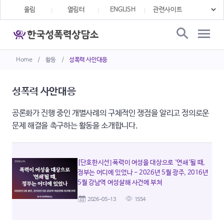
울림
열림터
ENGLISH
Home
/
활동
/
성폭력 사안대응
성폭력 사안대응
공론화가 진행 중인 개별사례의 구체적인 쟁점을 알리고 정의로운
문제 해결을 촉구하는 활동을 소개합니다.
[단호한시선] 폭력이 여성을 대상으로 '연쇄'될 때,
정부는 어디에 있었나 - 2026년 5월 광주, 2016년
5월 강남역 여성살해 사건에 부쳐
2026-05-13
1554