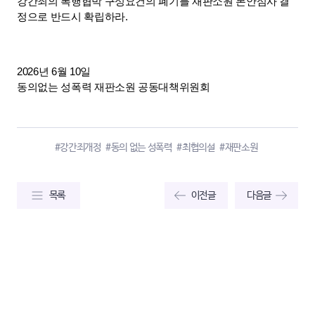
강간죄의 폭행협박 구성요건의 폐기를 재판소원 본안심사 결
정으로 반드시 확립하라.
2026년 6월 10일 
동의없는 성폭력 재판소원 공동대책위원회      
#강간죄개정
#동의 없는 성폭력
#최협의설
#재판소원
목록
이전글
다음글