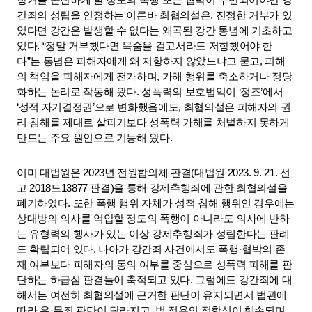
항거를 곤란하게 할 정도의 폭행 또는 협박이 수반되어야만 강
간죄의 성립을 인정하는 이른바 최협의설은, 진정한 거부가 있
었다면 강간은 발생할 수 없다는 왜곡된 강간 통념에 기초하고 
있다. “정말 거부했다면 목숨을 걸고서라도 저항했어야 한
다”는 통념은 피해자에게 왜 저항하지 않았느냐고 묻고, 피해
의 책임을 피해자에게 전가하며, 가해 행위를 축소하거나 정당
화하는 논리로 작동해 왔다. 성폭력의 보호법익이 ‘정조’에서 
‘성적 자기결정권’으로 변화했음에도, 최협의설은 피해자의 권
리 침해를 제대로 살피기보다 성폭력 가해를 처벌하지 못하게 
만드는 주요 원인으로 기능해 왔다. 
이미 대법원은 2023년 전원합의체 판결(대법원 2023. 9. 21. 선
고 2018도13877 판결)을 통해 강제추행죄에 관한 최협의설을 
폐기하였다. 또한 폭행 행위 자체가 성적 침해 행위인 경우에는 
상대방의 의사를 억압할 정도의 폭행이 아니라도 의사에 반하
는 유형력의 행사가 있는 이상 강제추행죄가 성립한다는 판례
도 확립되어 있다. 나아가 강간죄 사건에서도 폭행·협박의 존
재 여부보다 피해자의 동의 여부를 중심으로 성폭력 피해를 판
단하는 하급심 판결들이 축적되고 있다. 그럼에도 강간죄에 대
해서는 여전히 최협의설에 근거한 판단이 유지되면서 법관에 
따라 유·무죄 판단이 달라지고, 법 적용의 정합성이 훼손되며 