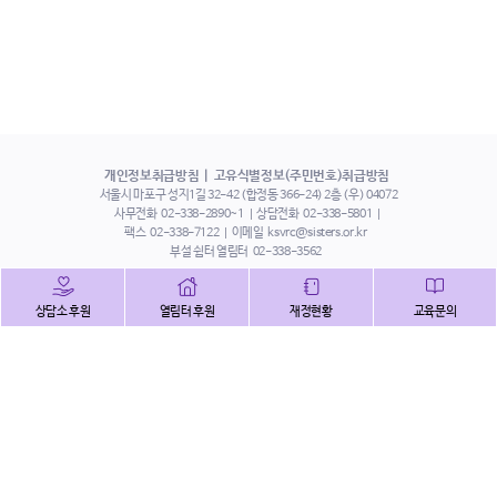
개인정보취급방침
고유식별정보(주민번호)취급방침
서울시 마포구 성지1길 32-42 (합정동 366-24) 2층 (우) 04072
사무전화
02-338-2890~1
상담전화
02-338-5801
팩스
02-338-7122
이메일
ksvrc@sisters.or.kr
부설 쉼터 열림터
02-338-3562
인스타그램
페이스북
트위터
상담소 후원
열림터 후원
재정현황
교육문의
유튜브
해피빈
본 홈페이지에 게시된 이메일 주소 자동 수집을 거부하며,
이를 위반 시 정보통신법에 의하여 처벌됨을 유념하시기 바랍니다.
Copyright©2022 사단법인 한국성폭력상담소 All Right Reserved.