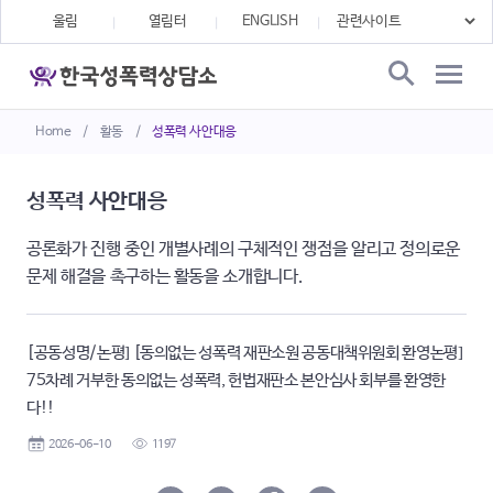
울림
열림터
ENGLISH
Home
/
활동
/
성폭력 사안대응
성폭력 사안대응
공론화가 진행 중인 개별사례의 구체적인 쟁점을 알리고 정의로운
문제 해결을 촉구하는 활동을 소개합니다.
[공동성명/논평] [동의없는 성폭력 재판소원 공동대책위원회 환영논평]
75차례 거부한 동의없는 성폭력, 헌법재판소 본안심사 회부를 환영한
다!!
2026-06-10
1197