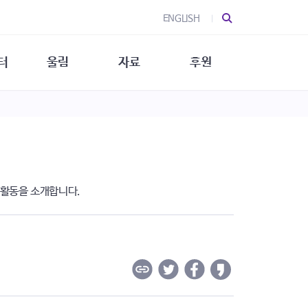
ENGLISH
터
울림
자료
후원
 소개
울림 소개
발간물
후원 안내
 소식
울림 소식
소식지
특별한 후원
뉴스레터
지/소식지
소식지 (new)
상회복
립지원
 활동을 소개합니다.
대/연구