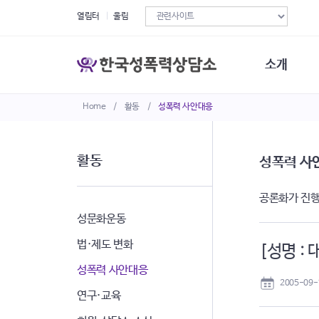
열림터
울림
소개
Home
/
활동
/
성폭력 사안대응
한국성폭력상
연혁
조직구성
활동
성폭력 사
오시는길
재정현황
공론화가 진행
정관·규정·약
비전선언문
성문화운동
법·제도 변화
[성명 :
성폭력 사안대응
2005-09-
연구·교육