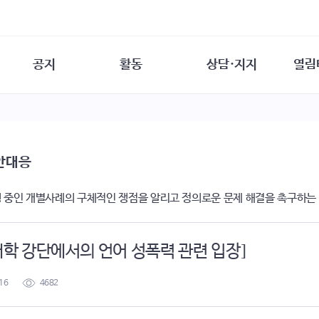
공지
활동
상담·지지
열림
담소
사무 공지
성문화운동
성폭력이란
열림터
행사 참여 안내
법·제도 변화
열림터
성폭력의 개념
자원활동 안내
성폭력 사안대응
성폭력의 대응
공
안대응
교육 문의
연구·교육
성문화와 성폭력
일
회원·상담소 소식
통념 점검하기
자
 중인 개별사례의 구체적인 쟁점을 알리고 정의로운 문제 해결을 촉구하는
속
생존자 역량강화
함께 고민하기
연
여성·인권·국제연대
상담 통계
상담지원 안내
 대학 강단에서의 언어 성폭력 관련 입장]
16
4682