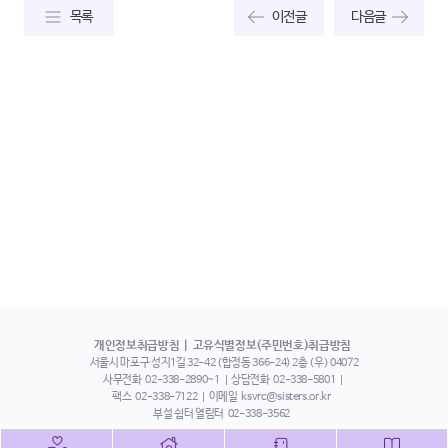
목록
이전글
다음글
개인정보취급방침
고유식별정보(주민번호)취급방침
서울시 마포구 성지1길 32-42 (합정동 366-24) 2층 (우) 04072
사무전화
02-338-2890~1
상담전화
02-338-5801
팩스
02-338-7122
이메일
ksvrc@sisters.or.kr
부설 쉼터 열림터
02-338-3562