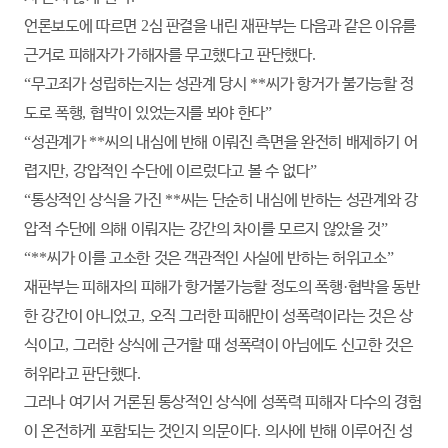
언론보도에 따르면
2
심 판결을 내린 재판부는 다음과 같은 이유를
근거로 피해자가 가해자를 무고했다고 판단했다
.
“
무고죄가 성립하는지는 성관계 당시
**
씨가 항거가 불가능할 정
도로 폭행
,
협박이 있었는지를 봐야 한다
”
“
성관계가
**
씨의 내심에 반해 이뤄진 측면을 완전히 배제하기 어
렵지만
,
강압적인 수단에 이르렀다고 볼 수 없다
”
“
통상적인 상식을 가진
**
씨는 단순히 내심에 반하는 성관계와 강
압적 수단에 의해 이뤄지는 강간의 차이를 모르지 않았을 것
”
“**
씨가 이를 고소한 것은 객관적인 사실에 반하는 허위고소
”
재판부는 피해자의 피해가 항거불가능할 정도의 폭행
·
협박을 동반
한 강간이 아니었고
,
오직 그러한 피해만이 성폭력이라는 것은 상
식이고
,
그러한 상식에 근거할 때 성폭력이 아님에도 신고한 것은
허위라고 판단했다
.
그러나 여기서 거론된 통상적인 상식에 성폭력 피해자 다수의 경험
이 온전하게 포함되는 것인지 의문이다
.
의사에 반해 이루어진 성