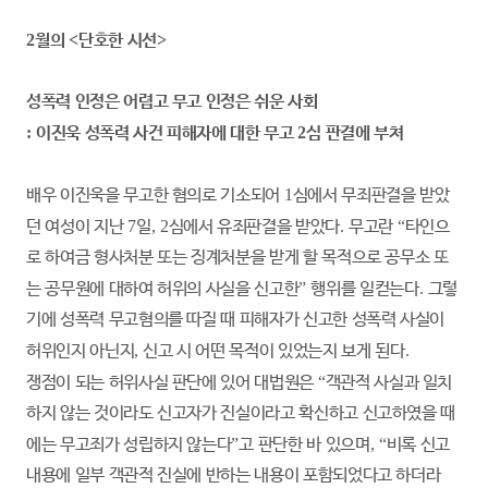
2
월의
<
단호한 시선
>
성폭력 인정은 어렵고 무고 인정은 쉬운 사회
:
이진욱 성폭력 사건 피해자에 대한 무고
2
심 판결에 부쳐
배우 이진욱을 무고한 혐의로 기소되어
1
심에서 무죄판결을 받았
던 여성이 지난
7
일
, 2
심에서 유죄판결을 받았다
.
무고란
“
타인으
로 하여금 형사처분 또는 징계처분을 받게 할 목적으로 공무소 또
는 공무원에 대하여 허위의 사실을 신고한
”
행위를 일컫는다
.
그렇
기에 성폭력 무고혐의를 따질 때 피해자가 신고한 성폭력 사실이
허위인지 아닌지
,
신고 시 어떤 목적이 있었는지 보게 된다
.
쟁점이 되는 허위사실 판단에 있어 대법원은
“
객관적 사실과 일치
하지 않는 것이라도 신고자가 진실이라고 확신하고 신고하였을 때
에는 무고죄가 성립하지 않는다
”
고 판단한 바 있으며
, “
비록 신고
내용에 일부 객관적 진실에 반하는 내용이 포함되었다고 하더라