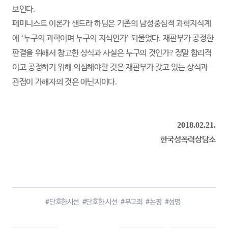
보인다
.
페미니스트 이론가 샌드라 하딩은 기존의 남성중심적 과학지식계
에
‘
누구의 과학이며 누구의 지식인가
’
되물었다
.
재판부가 공정한
판결을 위해서 참고한 상식과 사실은 누구의 것인가
?
정말 합리적
이고 공정하기 위해 의심해야할 것은 재판부가 갖고 있는 상식과
관점이 가해자의 것은 아닌지이다
.
2018.02.21.
한국성폭력상담소
#단호한시선
#단호한 시선
#무고죄
#논평
#성명