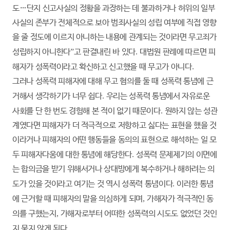
도
…
단지 신고사실의 정황을 과장하는 데 불과하거나 허위의 일부
사실의 존부가 전체적으로 보아 범죄사실의 성립 여부에 직접 영향
을 줄 정도에 이르지 아니하는 내용에 관계되는 것이라면 무고죄가
성립하지 아니한다
”
고 판결내린 바 있다
.
대법원 판례에 따르면 피
해자가 성폭력이라고 확신하고 신고했을 때 무고가 아니다
.
그러나 성폭력 피해자에 대해 무고 혐의를 둘 때 성폭력 통념에 근
거해서 생각하기가 너무 쉽다
.
우리는 성폭력 통념에서 자유로운
사회를 단 한 번도 경험해 본 적이 없기 때문이다
.
원하지 않는 성관
계였다면 피해자가 더 적극적으로 저항하고 싫다는 표현을 했을 것
이라거나 피해자의 어떤 행동들을 동의의 표현으로 해석하는 일 모
두 피해자다움에 대한 통념에 해당한다
.
성폭력 문제제기의 이면에
는 합의금을 받기 위해서거나 상대방에게 복수하거나 해하려는 의
도가 있을 것이라고 여기는 것 역시 성폭력 통념이다
.
이러한 통념
에 근거할 때 피해자의 말을 의심하게 되며
,
가해자가 적극적인 동
의를 구했는지
,
가해자로부터 어떠한 성폭력의 시도도 없었던 것인
지 묻지 않게 된다
.