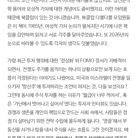
니스트 고전 이론서라 그런지 어려운 얘기들도 많았어요. 정신분석
학 용어와 모성적 가치에 대한 개념어도 즐비했지요. 이런 어려움
때문에 북클럽이 있는 것 아니겠습니까. 북클럽 다불다불 모임원들
은 이 책이 1985년, 여성적 가치 논의가 펼쳐지던 시기에 나온 책
임을 감안하며 읽자고 서로 각주를 달아주었습니다. 또 2026년의
눈으로 바라볼 수 있도록 각자의 생각도 덧붙였습니다.
가령 최근 투자 행위에 대한 ‘정상화’와 FOMO 정서가 지배적이
되면서, 전쟁도 주가를 움직이는 하나의 상황으로만 보게 되는 흐
름이 걱정된다는 이야기도 나왔어요. 미국과 이스라엘이 전쟁을 일
으키자 ‘방산주’에 투자하라는 조언이 퍼지는 것, 다들 보셨지요?
그런데 동시에 주식 투자를 하는 이유가 ‘월급이 너무 적어서’, 혹
은 ‘가난에서 벗어나고 싶어서’였다는 투자자 인터뷰도 있습니다.
경쟁과 생존을 개인의 책임으로 만드는 사회 속에서, 사람들은 점
점 더 살아남기 위한 전략 수립에 몰두하게 됩니다. ‘영끌’해서 부
동산을 사거나 빚을 내서 주식을 사는 흐름도 그런 것이겠지요.
이