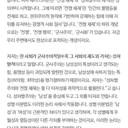
합니다. 저자 베티 리어든은 ‘전쟁 체제’와 ‘성차별주의’에 대한 정
의부터 시작합니다. 그에 따르면 ‘전쟁 체제’란 ‘인간의 불평등을
전제로 하고, 권위주의적 원칙에 기반하여 강제하는 힘에 의해 지
위를 유지하는 경쟁적 사회 질서’입니다. ‘전쟁 체제’의 하위 개념
으로는 ‘전쟁’, ‘전쟁 행위’, ‘군사주의’, ‘군사화’가 있습니다. 지금
우리 주변에서도 현상으로 포착되는 개념이지요.
저자는
한 사회가 군사주의적일수록 그 사회의 제도와 가치는 성차
별적
이라고 말합니다. 군사주의는 남성성의 특성이라고 생각되는
힘, 용맹성 등이 과잉되게 발현한 것으로, 남성성에 속하지 않는 특
징(허약함, 취약성)을 평가절하하기 때문이지요. 저자는 “성차별
주의와 전쟁 체제는 둘 다 타자성을 폭력적으로 활용한다.”고 씁니
다. 성차별주의는 ‘남성’을 중심에 두고 그 외를 타자로 만듭니다.
성별 이분법도 이러한 논리 속에서 작동합니다. 성별 이분법은 ‘남
성’과 ‘여성’이 근본적인 차이가 있다고 생각하며, 각 성별에게 우
월성과 열등성이란 다른 가치를 부여하는 것이지요. 이러한 논리는