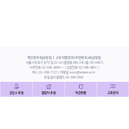
개인정보취급방침
고유식별정보(주민번호)취급방침
서울시 마포구 성지1길 32-42 (합정동 366-24) 2층 (우) 04072
사무전화
02-338-2890~1
상담전화
02-338-5801
팩스
02-338-7122
이메일
ksvrc@sisters.or.kr
부설 쉼터 열림터
02-338-3562
인스타그램
페이스북
트위터
상담소 후원
열림터 후원
재정현황
교육문의
유튜브
해피빈
본 홈페이지에 게시된 이메일 주소 자동 수집을 거부하며,
이를 위반 시 정보통신법에 의하여 처벌됨을 유념하시기 바랍니다.
Copyright©2022 사단법인 한국성폭력상담소 All Right Reserved.