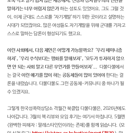
토록 먹고 살기 쉽지 않은 세상에서, 전쟁과 성차별주의의 연관을
말하기는 너무 어렵지 않은가
하는 성토도 있었어요. 그도 그럴 것
이, 이제 군대도 스스로를 ‘자기계발’하기 위한 곳이라고 설명하는
시대가 되었잖아요. 많은 여성들도 자기계발을 위해 군대를 가자고
스스로 말하는 담론이 형성되기도 했고요.
이런 사회에서, 다음 제안은 어떻게 가능할까요? ‘우리 페미니즘
하자’, ‘우리 주식보다는 평화를 말해보자’, ‘모두가 투자하지 않으
면 안 되는 사회 말고 다른 무언가를 만들어보자
’... 다불다불에서
는 결국
이런 얘기를 많이 하는 공동체들이 많이 있어야
한다는 결
론을 내렸습니다. 다불다불도 그런 공동체-커뮤니티 중 하나가 될
수 있겠지요.
그렇게 한국성폭력상담소 격월간 북클럽 다불다불은, 2026년에도
나아갑니다. 3월의 책 리뷰와 모임 후기는 여기서 마칩니다. 5월엔
<완벽한 피해자 : 팔레스타인인이라는 존재>를 함께 읽습니다. (모