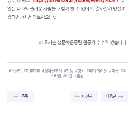
임 신청 링크:
https://sisters.or.kr/notice/event/7839
) 맛
있는 다과와 즐거운 사람들과 함께 할 수 있어요. 갈까말까 망설여
졌다면, 한 번 와보셔요! ☺️
이 후기는 성문화운동팀 활동가 수수가 썼습니다.
#북클럽
#다불다불
#성차별주의
#전쟁
#평화
#베티 리어든
#미국
#이
스라엘
#이란
#침공
목록
이전글
다음글