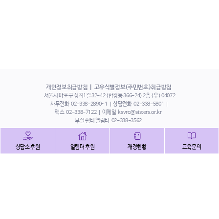
개인정보취급방침
고유식별정보(주민번호)취급방침
서울시 마포구 성지1길 32-42 (합정동 366-24) 2층 (우) 04072
사무전화
02-338-2890~1
상담전화
02-338-5801
팩스
02-338-7122
이메일
ksvrc@sisters.or.kr
부설 쉼터 열림터
02-338-3562
인스타그램
페이스북
트위터
상담소 후원
열림터 후원
재정현황
교육문의
유튜브
해피빈
본 홈페이지에 게시된 이메일 주소 자동 수집을 거부하며,
이를 위반 시 정보통신법에 의하여 처벌됨을 유념하시기 바랍니다.
Copyright©2022 사단법인 한국성폭력상담소 All Right Reserved.