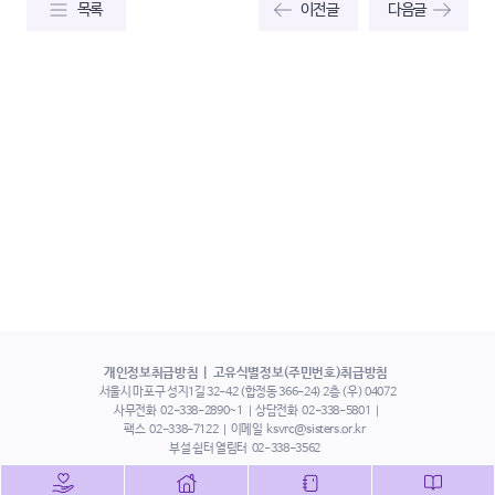
목록
이전글
다음글
개인정보취급방침
고유식별정보(주민번호)취급방침
서울시 마포구 성지1길 32-42 (합정동 366-24) 2층 (우) 04072
사무전화
02-338-2890~1
상담전화
02-338-5801
팩스
02-338-7122
이메일
ksvrc@sisters.or.kr
부설 쉼터 열림터
02-338-3562
인스타그램
페이스북
트위터