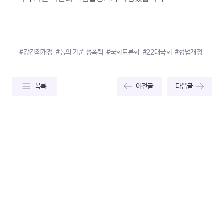
#강간죄개정
#동의 기준 성폭력
#국회토론회
#22대국회
#형법개정
목록
이전글
다음글