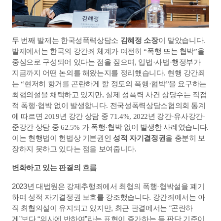
두 번째 발제는 한국성폭력상담소 
김혜정 소장
이 맡았습니다. 
발제에서는 한국의 강간죄 체계가 여전히 “폭행 또는 협박”을 
중심으로 구성되어 있다는 점을 짚으며, 입법·사법·행정부가 
지금까지 어떤 논의를 해왔는지를 정리했습니다. 현행 강간죄
는 “현저히 항거를 곤란하게 할 정도의 폭행·협박”을 요구하는 
최협의설을 채택하고 있지만, 실제 성폭력 사건 상당수는 직접
적 폭행·협박 없이 발생합니다. 전국성폭력상담소협의회 통계
에 따르면 2019년 강간 상담 중 71.4%, 2022년 강간·유사강간·
준강간 상담 중 62.5% 가 폭행·협박 없이 발생한 사례였습니다. 
이는 현행법이 헌법상 기본권인 
성적 자기결정권
을 충분히 보
장하지 못하고 있다는 점을 보여줍니다.
변화하고 있는 판결의 흐름
2023년 대법원은 강제추행죄에서 최협의 폭행·협박설을 폐기
하며 성적 자기결정권 보호를 강조했습니다. 강간죄에서는 아
직 최협의설이 유지되고 있지만, 최근 판결에서는 “곤란하
게”보다 “의사에 반하여”라는 표현이 증가하는 등 판단 기준이 