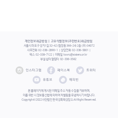
개인정보취급방침
고유식별정보(주민번호)취급방침
서울시 마포구 성지1길 32-42 (합정동 366-24) 2층 (우) 04072
사무전화
02-338-2890~1
상담전화
02-338-5801
팩스
02-338-7122
이메일
ksvrc@sisters.or.kr
부설 쉼터 열림터
02-338-3562
인스타그램
페이스북
트위터
유튜브
해피빈
본 홈페이지에 게시된 이메일 주소 자동 수집을 거부하며,
이를 위반 시 정보통신법에 의하여 처벌됨을 유념하시기 바랍니다.
Copyright©2022 사단법인 한국성폭력상담소 All Right Reserved.