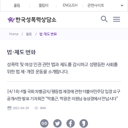
울림
열림터
ENGLISH
Home
/
활동
/
법·제도 변화
법·제도 변화
성폭력 및 여성 인권 관련 법과 제도를 감시하고 성평등한 사회를
위한 법 제·개정 운동을 소개합니다.
[4/18] 4월 국회 차별금지/평등법 제정에 관한 더불어민주당 입장 요구
공개서한 발표 기자회견 “박홍근, 박광온 의원님 농성장에서 만납시다”
2022-04-29
1844