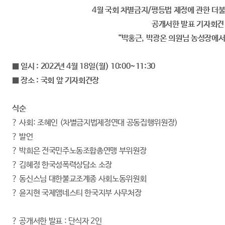
4월 국회 차별금지/평등법 제정에 관한 더
공개서한 발표 기자회견
“박홍근, 박광온 의원님 농성장에서
■ 일시 : 2022년 4월 18일(월) 10:00~11:30
■ 장소 : 국회 앞 기자회견장
식순
? 사회: 조혜인 (차별금지법제정연대 공동집행위원장)
? 발언
? 박희은 전국민주노동조합총연맹 부위원장
? 김혜정 한국성폭력상담소 소장
? 동신스님 대한불교조계종 사회노동위원회
? 윤지현 국제앰네스티 한국지부 사무처장
? 공개서한 발표 : 단식자 2인