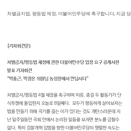
차별금지법, 평등법 제정, 더불어민주당에 촉구합니다, 지금 당
[기자회견문]
차별금지/평등법 제정에 관한 더불어민주당 입장 요구 공개서한
발표 기자회견
“박홍근, 박광온 의원님 농성장에서 만납시다”
차별금지/평등법 4월 제정을 촉구하며 미류, 종걸 두 활동가가 단
식투쟁에 돌입한지 오늘로 8일째다. 모두가 평등하게 살아보자는
법을 만들기 위해 곡기를 끊는 이가 있다는 것도 개탄스러운데 지
난 일주일동안 국회 안에서 논의된 일들을 보자면 분노를 금할수
없다. 특히 검찰개혁 입법을 향한 더불어민주당의 맹렬한 속도는