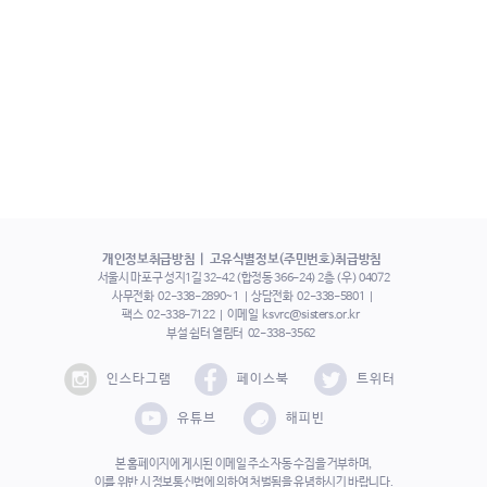
개인정보취급방침
고유식별정보(주민번호)취급방침
서울시 마포구 성지1길 32-42 (합정동 366-24) 2층 (우) 04072
사무전화
02-338-2890~1
상담전화
02-338-5801
팩스
02-338-7122
이메일
ksvrc@sisters.or.kr
부설 쉼터 열림터
02-338-3562
인스타그램
페이스북
트위터
유튜브
해피빈
본 홈페이지에 게시된 이메일 주소 자동 수집을 거부하며,
이를 위반 시 정보통신법에 의하여 처벌됨을 유념하시기 바랍니다.