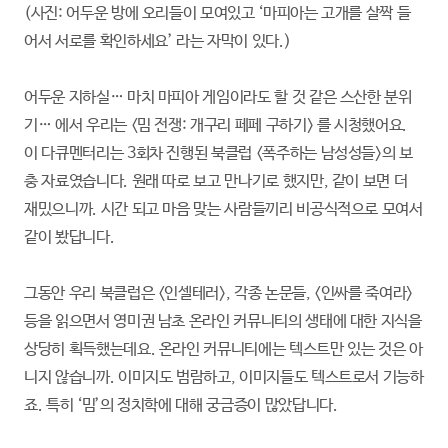
(사진: 어두운 방에 오리들이 모여있고 ‘마피아는 고개를 살짝 들
어서 서로를 확인하세요’ 라는 자막이 있다.)
어두운 지하실… 마치 마피아 게임이라도 할 것 같은 스산한 분위
기… 에서 우리는 <밈 전쟁: 개구리 페페 구하기> 를 시청했어요.
이 다큐멘터리는 3회차 진행된 북클럽 <폭주하는 남성성들>의 보
충 자료였습니다. 원래 따로 보고 만나기로 했지만, 같이 보면 더
재밌으니까. 시간 되고 마음 맞는 사람들끼리 비공식적으로 모여서
같이 봤답니다.
그동안 우리 북클럽은 <인셀테러>, 각종 논문들, <인싸를 죽여라>
등을 읽으면서 영미권 남초 온라인 커뮤니티의 생태에 대한 지식을
상당히 획득했는데요. 온라인 커뮤니티에는 텍스트만 있는 것은 아
니지 않습니까. 이미지도 범람하고, 이미지들도 텍스트로서 기능하
죠. 특히 ‘밈’의 정치학에 대해 궁금증이 많았답니다.