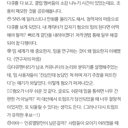
다큐를 다 보고, 클럽 멤버들의 소감 나누기 시간이 있었는데요. 조
용히 메모한 것을 공유해봅니다.
🥹 SNS 에 일러스트나 만화를 올리기도 해서, 창작자의 마음으로
다큐를 보게 되었다. 내 캐릭터가 갑자기 혐오의 밈의 된다면 어떡
해야 할까? 빠르게 결단을 내려야겠다! 저작권법 통해 일부 해결
되어 참 다행이다.
🤓 밈 세계가 왜 중요한지, 밈을 연구하는 것이 왜 필요한지 이해했
다. (연구자의 마음)
🤔다큐멘터리가 남초 커뮤니티의 논리와 분위기를 설명해주었는
데, 밈 사용자들이 ‘진심인데 농담인 척 하며 자기 주장을 퍼뜨린
다’는 얘기가 와닿았다. 이렇게 혐오가 퍼져나갔군.
😮‍💨혐오가 너무 쉬운 것 같다. 글로도 쉬운데 밈을 통하면 너무 간
편한 거 아닐까? 미 대선에서 트럼프가 당선되었을 때 너무 절망적
이었지만, 또 되돌릴 수 있다는 생각도 든다. (그러나 다시 트럼프
가 유력한 후보…!)
😓아아… 인류멸망만이 남은걸까? 사람들이 모이기 어려웠을 때