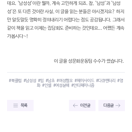
데요. '남성성'이란 뭘까, 계속 고민하게 되죠. 참, '남성'과 '남성
성'은 또 다른 것이란 사실, 이 글을 읽는 분들은 아시겠지요? 하지
만 알듯말듯 명확히 정의내리기 어렵다는 점도 공감됩니다. 그래서
같이 책을 읽고 이제는 집담회도 준비하는 것인데요... 어쨌든 계속
가봅시다~!
이 글을 성문화운동팀 수수가 썼습니다.
#북클럽
#남성성
#밈
#남초
#여성혐오
#페미사이드
#다큐멘터리
#영
화
#인셀
#여성살해
#안티페미니즘
목록
이전글
다음글