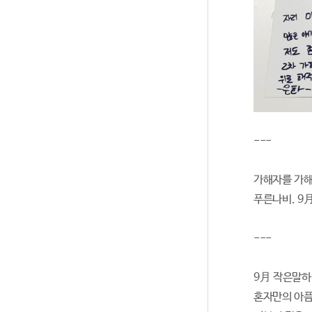
---
가해자를 가해
푸른나비. 9月
---
9月 작은말하
혼자만의 아픔