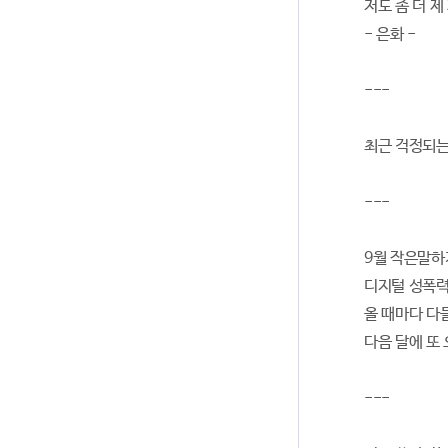
저도 좀 더 
- 은화 -
---
최근 걱정되는
---
9월 작은말하
디지털 성폭력
올 때마다 다
다음 달에 또
---