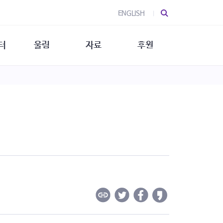
ENGLISH
터
울림
자료
후원
 소개
울림 소개
발간물
후원 안내
 소식
울림 소식
소식지
특별한 후원
뉴스레터
지/소식지
소식지 (new)
상회복
립지원
대/연구