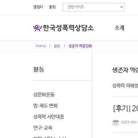
열림터
울림
소개
Home
/
활동
/
생존자 역량강화
한국성폭력상
연혁
조직구성
활동
생존자 역
오시는길
재정현황
성폭력 피해생
정관·규정·약
비전선언문
성문화운동
법·제도 변화
[후기] 
성폭력 사안대응
2025-09-
연구·교육