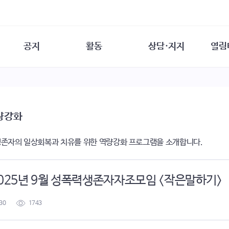
공지
활동
상담·지지
열림
담소
사무 공지
성문화운동
성폭력이란
열림터
행사 참여 안내
법·제도 변화
열림터
성폭력의 개념
자원활동 안내
성폭력 사안대응
성폭력의 대응
공
량강화
교육 문의
연구·교육
성문화와 성폭력
일
회원·상담소 소식
통념 점검하기
자
존자의 일상회복과 치유를 위한 역량강화 프로그램을 소개합니다.
속
생존자 역량강화
함께 고민하기
연
여성·인권·국제연대
상담 통계
상담지원 안내
2025년 9월 성폭력생존자자조모임 <작은말하기>
30
1743