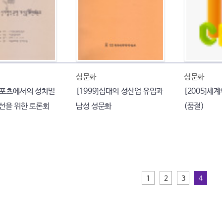
성문화
성문화
 스포츠에서의 성차별
[1999]십대의 성산업 유입과
[2005]세
개선을 위한 토론회
남성 성문화
(품절)
1
2
3
4