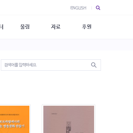
ENGLISH
터
울림
자료
후원
 소개
울림 소개
발간물
후원 안내
 소식
울림 소식
소식지
특별한 후원
뉴스레터
지/소식지
소식지 (new)
상회복
립지원
대/연구