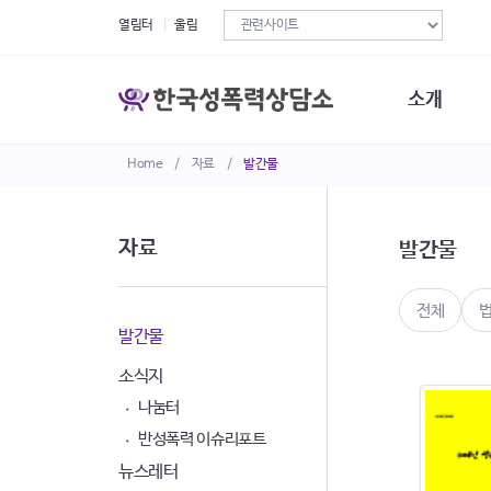
열림터
울림
소개
Home
/
자료
/
발간물
한국성폭력상
연혁
조직구성
자료
발간물
오시는길
재정현황
정관·규정·약
전체
비전선언문
발간물
소식지
나눔터
반성폭력 이슈리포트
뉴스레터