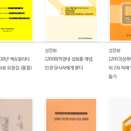
성문화
성문화
2008년 섹슈얼리티
[2008]직장내 성희롱 개념,
[2003]성
자료 모음집 (품절)
인권 당사자에게 묻다
의 2차 피해
들기