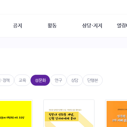
공지
활동
상담·지지
열림
담소
사무 공지
성문화운동
성폭력이란
열림터
행사 참여 안내
법·제도 변화
열림터
성폭력의 개념
자원활동 안내
성폭력 사안대응
성폭력의 대응
공
교육 문의
연구·교육
성문화와 성폭력
일
회원·상담소 소식
통념 점검하기
자
속
생존자 역량강화
함께 고민하기
연
법·정책
교육
성문화
연구
상담
단행본
여성·인권·국제연대
상담 통계
상담지원 안내