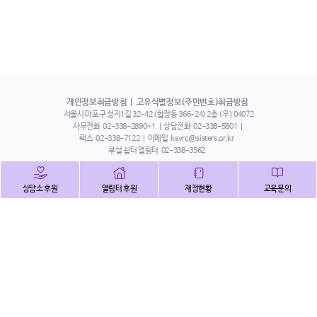
개인정보취급방침
고유식별정보(주민번호)취급방침
서울시 마포구 성지1길 32-42 (합정동 366-24) 2층 (우) 04072
사무전화
02-338-2890~1
상담전화
02-338-5801
팩스
02-338-7122
이메일
ksvrc@sisters.or.kr
부설 쉼터 열림터
02-338-3562
인스타그램
페이스북
트위터
상담소 후원
열림터 후원
재정현황
교육문의
유튜브
해피빈
본 홈페이지에 게시된 이메일 주소 자동 수집을 거부하며,
이를 위반 시 정보통신법에 의하여 처벌됨을 유념하시기 바랍니다.
Copyright©2022 사단법인 한국성폭력상담소 All Right Reserved.