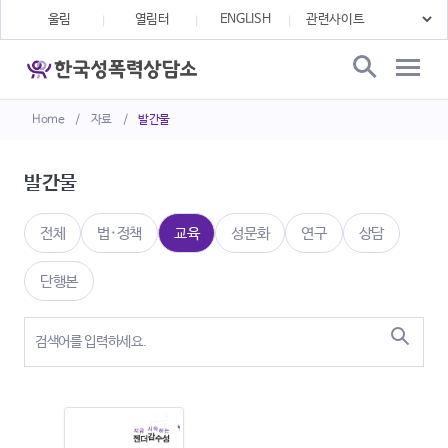
울림
열림터
ENGLISH
Home
/
자료
/
발간물
발간물
전체
법·정책
교육
성문화
연구
상담
단행본