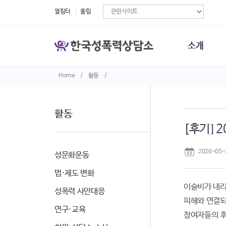
열림터
울림
소개
Home
/
활동
/
한국성폭력상
연혁
조직구성
활동
오시는길
[후기] 
재정현황
정관·규정·약
2026-05-
비전선언문
성문화운동
법·제도 변화
이슬비가 내리
성폭력 사안대응
피해와 연결되
연구·교육
참여자들의 후