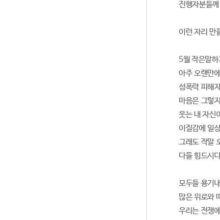
진행자분들께 
이런 자리 만
5월 작은말하
아주 오랜만에
성폭력 피해자
마음은 그렇지
웃는 내 자신
이질감에 일상
그래도 작말 
다들 힘드시다
모두들 용기내
많은 위로와 
우리는 전쟁에