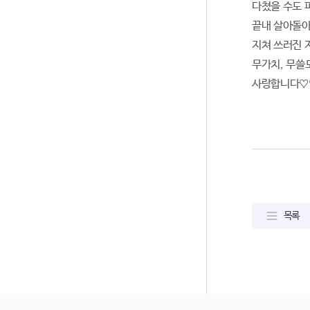
다쳤을 수도 
끝내 살아돌아
지쳐 쓰러진 
무가치, 무쓸
사랑합니다♡
목록