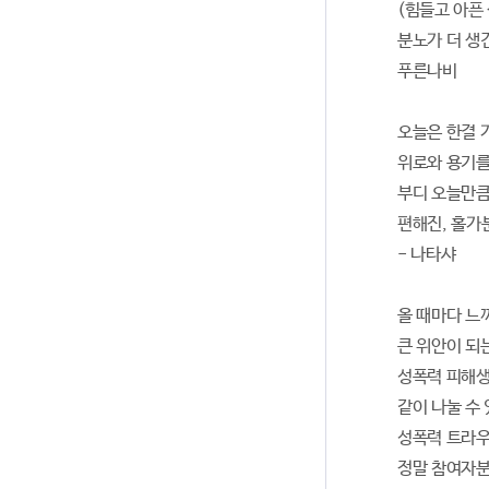
(힘들고 아픈
분노가 더 생
푸른나비
오늘은 한결 
위로와 용기를
부디 오늘만큼
편해진, 홀가
- 나타샤
올 때마다 느
큰 위안이 되
성폭력 피해
같이 나눌 수
성폭력 트라
정말 참여자