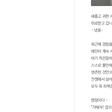
새롭고 귀한
위로받고 갑니다
- 냉몽-
최근에 경험을
애인이 계속 
여기 작은말하
스스로 불안해
생존한 것만으
전쟁에서 살아
모두 푹 죄책
명령이다 -
"가해자! 앞으