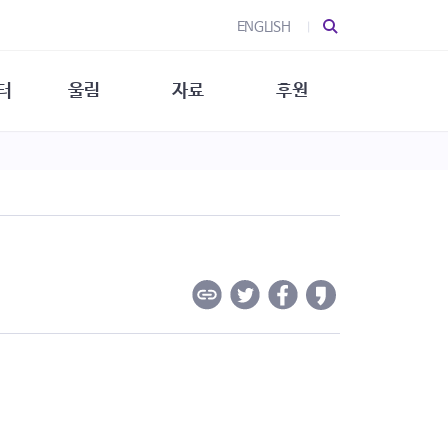
ENGLISH
터
울림
자료
후원
 소개
울림 소개
발간물
후원 안내
 소식
울림 소식
소식지
특별한 후원
뉴스레터
지/소식지
소식지 (new)
상회복
립지원
대/연구