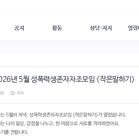
공지
활동
상담·지지
열림
담소
사무 공지
성문화운동
성폭력이란
열림터
행사 참여 안내
법·제도 변화
열림터
성폭력의 개념
자원활동 안내
성폭력 사안대응
성폭력의 대응
공
교육 문의
연구·교육
성문화와 성폭력
일
2026년 5월 성폭력생존자자조모임 <작은말하기>
회원·상담소 소식
통념 점검하기
자
속
생존자 역량강화
함께 고민하기
연
28
674
여성·인권·국제연대
상담 통계
상담지원 안내
는 5월의 저녁, 성폭력생존자자조모임 <작은말하기>가 열렸습니다.
는 나의 일상, 감정을 나누고, 한 마음으로 서로를 격려하였어요.
기를 전합니다.